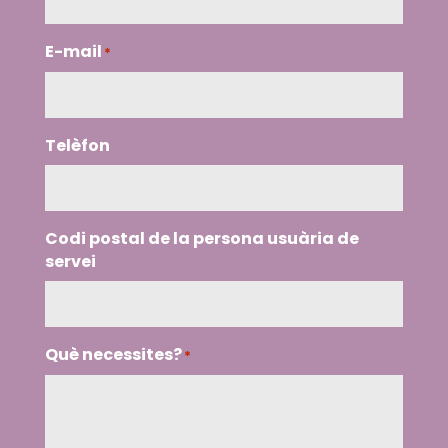
E-mail
*
Telèfon
Codi postal de la persona usuària de
servei
Què necessites?
*